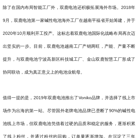
除了在国内布局智能工厂外，双鹿电池还积极拓展海外市场。2018年
9月，双鹿电池第一家碱性电池海外工厂在越南平福省开始筹建，并于
2020年10月顺利开工投产。这标志着双鹿电池国际化战略布局再次迈
出坚实的一步。目前，双鹿电池越南工厂产销两旺，产能、产量不断
提升，与双鹿电池宁波高新区科技城工厂、金山双鹿智慧工厂形成了
协同联动，成为真正意义上的电池业航母。
值得一提的是，2019年双鹿电池推出了Voniko品牌，并选择了线上市
场作为出海的第一站。尽管国外老牌电池品牌已垄断了90%的碱性电
池线上市场，但双鹿电池凭借着过硬的品质和稳定的服务，逐渐积累
了线上粉丝，并通过粉丝的回购，订单量逐渐增加。在沉淀了三年